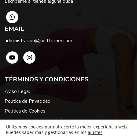
Escríbeme si tienes alguna duda
EMAIL
administracion@judittrainer.com
TÉRMINOS Y CONDICIONES
Aviso Legal
Política de Privacidad
Política de Cookies
Condiciones de Contratación
Utilizamos cookies para ofrecerte la mejor experiencia web.
Puedes saber más y gestionarlas en los
ajustes
.