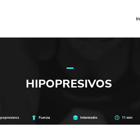
In
HIPOPRESIVOS
ipopresivos
Fuerza
Intermedio
11 min