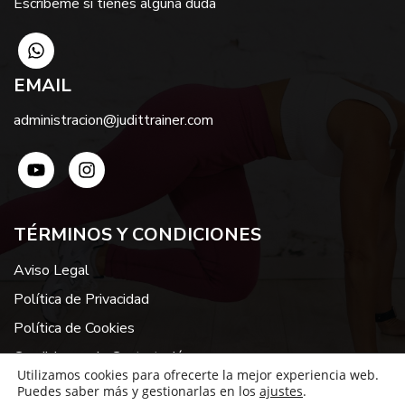
Escríbeme si tienes alguna duda
EMAIL
administracion@judittrainer.com
TÉRMINOS Y CONDICIONES
Aviso Legal
Política de Privacidad
Política de Cookies
Condiciones de Contratación
Utilizamos cookies para ofrecerte la mejor experiencia web.
Puedes saber más y gestionarlas en los
ajustes
.