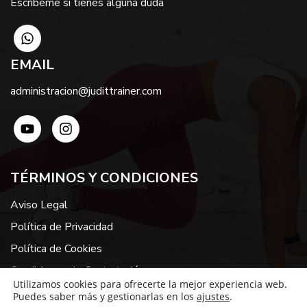
Escríbeme si tienes alguna duda
EMAIL
administracion@judittrainer.com
TÉRMINOS Y CONDICIONES
Aviso Legal
Política de Privacidad
Política de Cookies
Condiciones de Contratación
Utilizamos cookies para ofrecerte la mejor experiencia web.
Puedes saber más y gestionarlas en los
ajustes
.