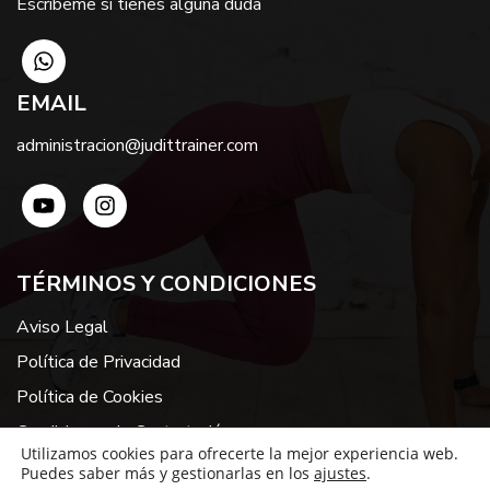
Escríbeme si tienes alguna duda
EMAIL
administracion@judittrainer.com
TÉRMINOS Y CONDICIONES
Aviso Legal
Política de Privacidad
Política de Cookies
Condiciones de Contratación
Utilizamos cookies para ofrecerte la mejor experiencia web.
Puedes saber más y gestionarlas en los
ajustes
.